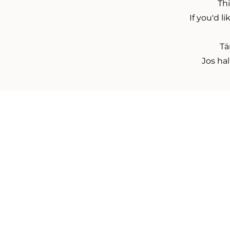
Thi
If you'd l
Tä
Jos ha