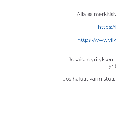
Alla esimerkkisi
https:/
https://www.vil
Jokaisen yrityksen l
yri
Jos haluat varmistua,