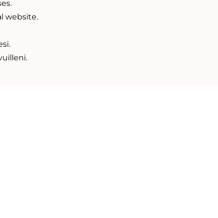
ses.
al website.
si.
vuilleni.