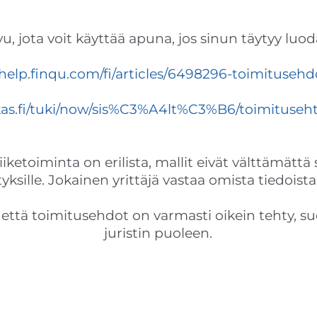
vu, jota voit käyttää apuna, jos sinun täytyy lu
/help.finqu.com/fi/articles/6498296-toimitusehd
kas.fi/tuki/now/sis%C3%A4lt%C3%B6/toimituseht
iiketoiminta on erilista, mallit eivät välttämättä 
tyksille. Jokainen yrittäjä vastaa omista tiedoist
 että toimitusehdot on varmasti oikein tehty, 
juristin puoleen.