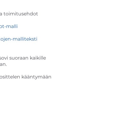
oda toimitusehdot
ot-malli
ojen-malliteksti
sovi suoraan kaikille
aan.
suosittelen kääntymään